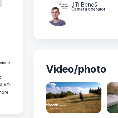
t
Jiří Beneš
Camera operator
 video
Video/photo
D
BLAD
more.