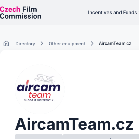
Incentives and Funds
AircamTeam.cz
Directory
Other equipment
AircamTeam.cz