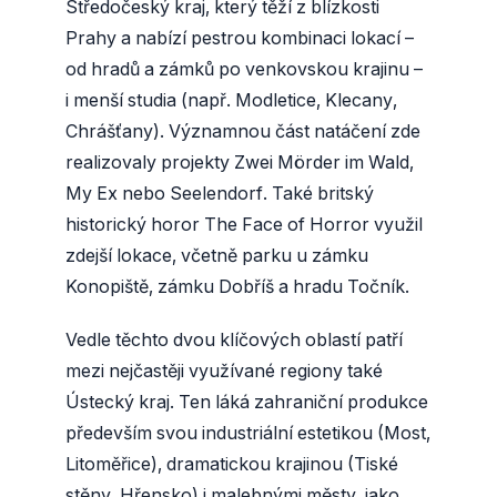
Středočeský kraj, který těží z blízkosti
Prahy a nabízí pestrou kombinaci lokací –
od hradů a zámků po venkovskou krajinu –
i menší studia (např. Modletice, Klecany,
Chrášťany). Významnou část natáčení zde
realizovaly projekty Zwei Mörder im Wald,
My Ex nebo Seelendorf. Také britský
historický horor The Face of Horror využil
zdejší lokace, včetně parku u zámku
Konopiště, zámku Dobříš a hradu Točník.
Vedle těchto dvou klíčových oblastí patří
mezi nejčastěji využívané regiony také
Ústecký kraj. Ten láká zahraniční produkce
především svou industriální estetikou (Most,
Litoměřice), dramatickou krajinou (Tiské
stěny, Hřensko) i malebnými městy, jako