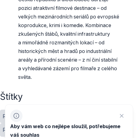
pozici atraktivní filmové destinace – od
velkých mezinárodních seriálů po evropské
koprodukce, krimi i komedie. Kombinace
zkušených štábů, kvalitní infrastruktury
a mimořádně rozmanitých lokací – od
historických měst a hradů po industriální
areály a přírodní scenérie – z ní činí stabilní
a vyhledávané zázemí pro filmaře z celého
světa.
Štítky
Rozhovor
Točilo se v ČR
Pobídky
Aby vám web co nejlépe sloužil, potřebujeme
Regiony
váš souhlas