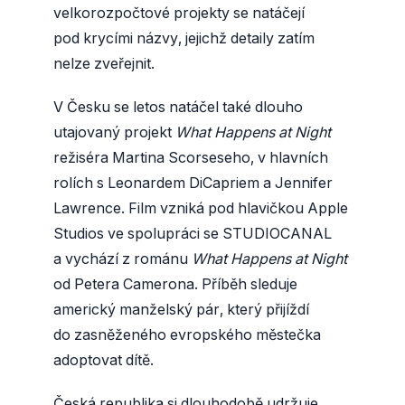
velkorozpočtové projekty se natáčejí
pod krycími názvy, jejichž detaily zatím
nelze zveřejnit.
V Česku se letos natáčel také dlouho
utajovaný projekt
What Happens at Night
režiséra Martina Scorseseho, v hlavních
rolích s Leonardem DiCapriem a Jennifer
Lawrence. Film vzniká pod hlavičkou Apple
Studios ve spolupráci se STUDIOCANAL
a vychází z románu
What Happens at Night
od Petera Camerona. Příběh sleduje
americký manželský pár, který přijíždí
do zasněženého evropského městečka
adoptovat dítě.
Česká republika si dlouhodobě udržuje