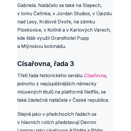
Gabriela. Natáčelo se také na Slapech,
v lomu Čeřinka, v Jordan Studios, v Újezdu
nad Lesy, Králově Dvoře, na zámku
Ploskovice, v Kolíně a v Karlových Varech,
kde štáb využil Grandhotel Pupp
a Mlýnskou kolonádu.
Císařovna, řada 3
Třetí řada historického seriálu
Císařovna
,
jednoho z nejúspěšnějších německy
mluvených titulů na platformě Netflix, se
také částečně natáčela v České republice.
Stejně jako v předchozích řadách se
v hlavních rolích představují Devrim
Lingnau jako císařovna Alžběta a Philip