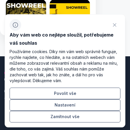
Aby vám web co nejlépe sloužil, potřebujeme
váš souhlas
Používáme cookies. Díky nim vám web správně funguje,
rychle najdete, co hledáte, a na ostatních webech vám
můžeme zobrazovat relevantní obsah a reklamu na míru,
dle toho, co vás zajímá. Váš souhlas nám pomůže
zachovat web tak, jak ho znáte, a dál ho pro vás
vylepšovat. Děkujeme vám.
Povolit vše
Zásady zpracování osobních údajů
Nastavení
Nastavení cookies
Zamítnout vše
Režiséři designu & producenti kódu