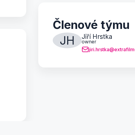
Členové týmu
Jiří Hrstka
JH
owner
jiri.hrstka@extrafilm