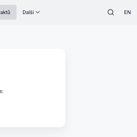
taktů
Další
EN
s: