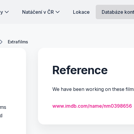
dy
Natáčení v ČR
Lokace
Databáze kon
Extrafilms
Reference
We have been working on these film
www.imdb.com/name/nm0398656
ilms
nd