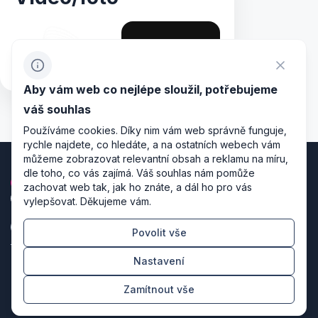
Aby vám web co nejlépe sloužil, potřebujeme
váš souhlas
Používáme cookies. Díky nim vám web správně funguje,
rychle najdete, co hledáte, a na ostatních webech vám
můžeme zobrazovat relevantní obsah a reklamu na míru,
dle toho, co vás zajímá. Váš souhlas nám pomůže
zachovat web tak, jak ho znáte, a dál ho pro vás
vylepšovat. Děkujeme vám.
Povolit vše
Zásady zpracování osobních údajů
Nastavení
Nastavení cookies
Zamítnout vše
Režiséři designu & producenti kódu