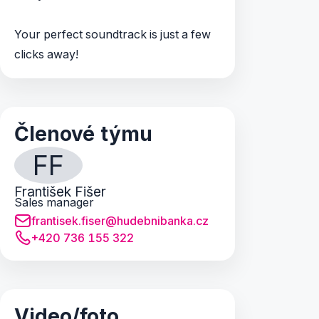
Your perfect soundtrack is just a few
clicks away!
Členové týmu
FF
František Fišer
Sales manager
frantisek.fiser@hudebnibanka.cz
+420 736 155 322
Video/foto