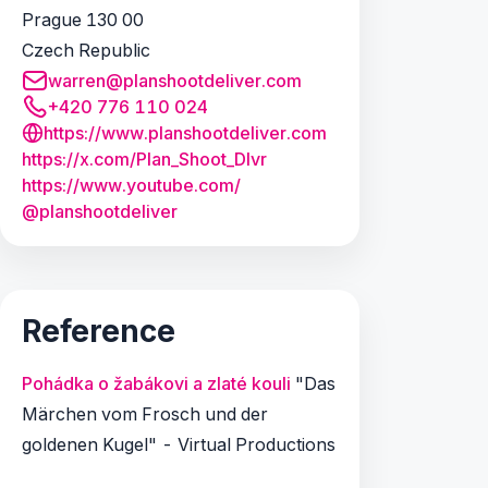
Prague 130 00
Czech Republic
warren@planshootdeliver.com
+420 776 110 024
https://www.planshootdeliver.com
https:/
/
x.
com/
Plan_
Shoot_
Dlvr
https:/
/
www.
youtube.
com/
@planshootdeliver
Reference
Pohádka o žabákovi a zlaté kouli
"Das
Märchen vom Frosch und der
goldenen Kugel" -
Virtual Productions