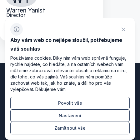
Warren Yanish
Director
warren@planshootdeliver.com
+420 776 110 024
Aby vám web co nejlépe sloužil, potřebujeme
váš souhlas
Používáme cookies. Díky nim vám web správně funguje,
rychle najdete, co hledáte, a na ostatních webech vám
můžeme zobrazovat relevantní obsah a reklamu na míru,
dle toho, co vás zajímá. Váš souhlas nám pomůže
zachovat web tak, jak ho znáte, a dál ho pro vás
vylepšovat. Děkujeme vám.
Povolit vše
Zásady zpracování osobních údajů
Nastavení
Nastavení cookies
Zamítnout vše
Režiséři designu & producenti kódu