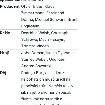
Producent
Olivier Bibas, Klaus
Zimmermann, Ferdinand
Dohna, Michael Schwarz, Brant
Englestein
Režie
Dearbhla Walsh, Christoph
Schrewe, Metin Hüseyin,
Thomas Vincen
Hrají
John Doman, Isolda Dychauk,
Stanley Weber, Udo Kier,
Andrea Sawatzki
Děj
Rodrigo Borgia - jeden z
nejbohatších mužů usedl na
papežský trůn. Nemělo to vliv
jak na jeho uvolněný způsob
života, tak na síť intrik a