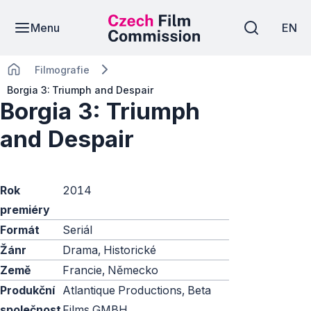
Menu
EN
Filmografie
Borgia 3: Triumph and Despair
Borgia 3: Triumph
and Despair
Rok
2014
premiéry
Formát
Seriál
Žánr
Drama, Historické
Země
Francie, Německo
Produkční
Atlantique Productions, Beta
společnost
Films GMBH