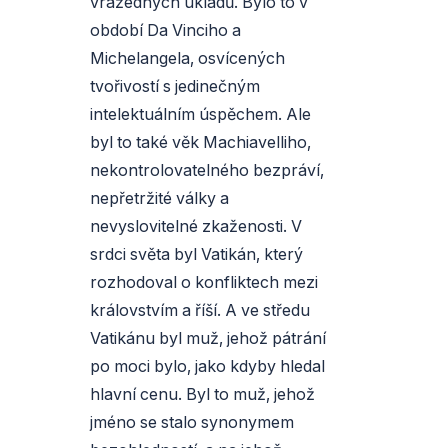
vražedných úkladů. Bylo to v
období Da Vinciho a
Michelangela, osvícených
tvořivostí s jedinečným
intelektuálním úspěchem. Ale
byl to také věk Machiavelliho,
nekontrolovatelného bezpráví,
nepřetržité války a
nevyslovitelné zkaženosti. V
srdci světa byl Vatikán, který
rozhodoval o konfliktech mezi
královstvím a říší. A ve středu
Vatikánu byl muž, jehož pátrání
po moci bylo, jako kdyby hledal
hlavní cenu. Byl to muž, jehož
jméno se stalo synonymem