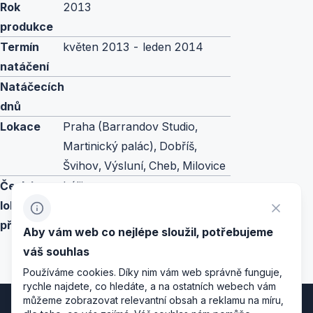
Rok
2013
produkce
Termín
květen 2013 - leden 2014
natáčení
Natáčecích
dnů
Lokace
Praha (Barrandov Studio,
Martinický palác), Dobříš,
Švihov, Výsluní, Cheb, Milovice
České
Itálii
lokace
představují
Aby vám web co nejlépe sloužil, potřebujeme
váš souhlas
Používáme cookies. Díky nim vám web správně funguje,
rychle najdete, co hledáte, a na ostatních webech vám
můžeme zobrazovat relevantní obsah a reklamu na míru,