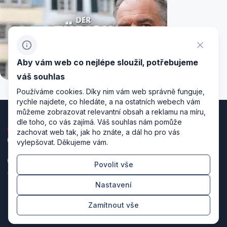
Aby vám web co nejlépe sloužil, potřebujeme
váš souhlas
Používáme cookies. Díky nim vám web správně funguje,
rychle najdete, co hledáte, a na ostatních webech vám
můžeme zobrazovat relevantní obsah a reklamu na míru,
dle toho, co vás zajímá. Váš souhlas nám pomůže
zachovat web tak, jak ho znáte, a dál ho pro vás
vylepšovat. Děkujeme vám.
Povolit vše
Zásady zpracování osobních údajů
Nastavení
Nastavení cookies
Zamítnout vše
Režiséři designu & producenti kódu