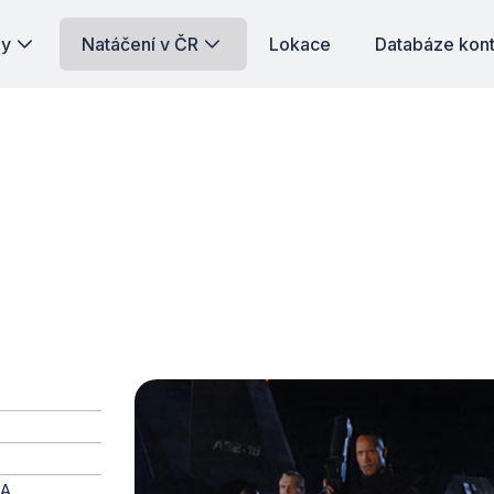
dy
Natáčení v ČR
Lokace
Databáze kon
SA