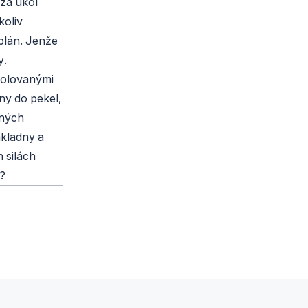
 za úkol
koliv
plán. Jenže
y.
rolovanými
ny do pekel,
šných
ákladny a
h silách
t?