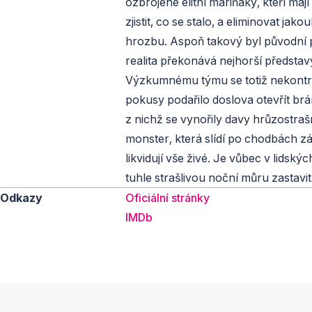
ozbrojené elitní mariňáky, kteří mají
zjistit, co se stalo, a eliminovat jakou
hrozbu. Aspoň takový byl původní 
realita překonává nejhorší představ
Výzkumnému týmu se totiž nekont
pokusy podařilo doslova otevřít brá
z nichž se vynořily davy hrůzostra
monster, která slídí po chodbách z
likvidují vše živé. Je vůbec v lidskýc
tuhle strašlivou noční můru zastavi
Odkazy
Oficiální stránky
IMDb