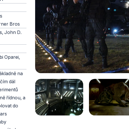
ls
rner Bros
s, John D.
i Oparei,
základně na
 čím dál
erimentů
ně řídnou, a
olovat do
Mars
uby