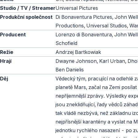
Studio / TV / Streamer
Universal Pictures
Produkční společnost
Di Bonaventura Pictures, John Wel
Productions, Universal Studios, Wa
Producent
Lorenzo di Bonaventura, John Well
Schofield
Režie
Andrzej Bartkowiak
Hrají
Dwayne Johnson, Karl Urban, Dhob
Ben Danielis
Děj
Vědecký tým, pracující na odlehlé 
planetě Mars, začal na Zemi posílat
nepříjemnější zprávy. Výsledky exp
jsou zneklidňující, řady vědců záhad
tak vládě nezbývá, než základnu iz
nejpřísnější karantény a vyslat na 
jednotku rychlého nasazení - po z