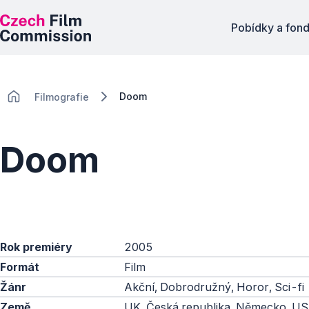
Pobídky a fon
Doom
Filmografie
Doom
Rok premiéry
2005
Formát
Film
Žánr
Akční, Dobrodružný, Horor, Sci-fi
Země
UK, Česká republika, Německo, U