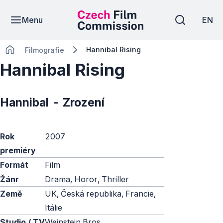
Menu
EN
Hannibal Rising
Filmografie
Hannibal Rising
Hannibal - Zrození
Rok
2007
premiéry
Formát
Film
Žánr
Drama, Horor, Thriller
Země
UK, Česká republika, Francie,
Itálie
Studio / TV
Weinstein Bros