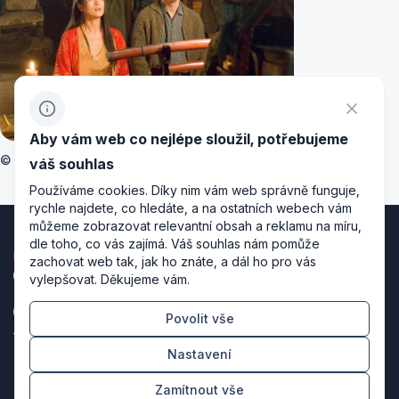
Aby vám web co nejlépe sloužil, potřebujeme
© Dino De Laurentiis Corporation
váš souhlas
Používáme cookies. Díky nim vám web správně funguje,
rychle najdete, co hledáte, a na ostatních webech vám
můžeme zobrazovat relevantní obsah a reklamu na míru,
dle toho, co vás zajímá. Váš souhlas nám pomůže
zachovat web tak, jak ho znáte, a dál ho pro vás
vylepšovat. Děkujeme vám.
Povolit vše
Zásady zpracování osobních údajů
Nastavení
Nastavení cookies
Zamítnout vše
Režiséři designu & producenti kódu