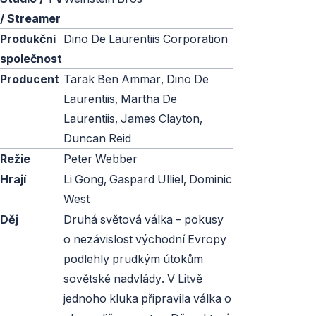
/ Streamer
Produkční
Dino De Laurentiis Corporation
společnost
Producent
Tarak Ben Ammar, Dino De
Laurentiis, Martha De
Laurentiis, James Clayton,
Duncan Reid
Režie
Peter Webber
Hrají
Li Gong, Gaspard Ulliel, Dominic
West
Děj
Druhá světová válka – pokusy
o nezávislost východní Evropy
podlehly prudkým útokům
sovětské nadvlády. V Litvě
jednoho kluka připravila válka o