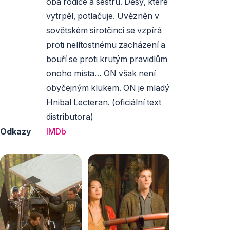
oba rodiče a sestru. Děsy, které
vytrpěl, potlačuje. Uvězněn v
sovětském sirotčinci se vzpírá
proti nelítostnému zacházení a
bouří se proti krutým pravidlům
onoho místa… ON však není
obyčejným klukem. ON je mladý
Hnibal Lecteran. (oficiální text
distributora)
Odkazy
IMDb