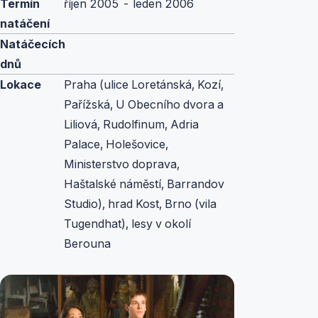
Termín
říjen 2005 - leden 2006
natáčení
Natáčecích
dnů
Lokace
Praha (ulice Loretánská, Kozí,
Pařížská, U Obecního dvora a
Liliová, Rudolfinum, Adria
Palace, Holešovice,
Ministerstvo doprava,
Haštalské náměstí, Barrandov
Studio), hrad Kost, Brno (vila
Tugendhat), lesy v okolí
Berouna