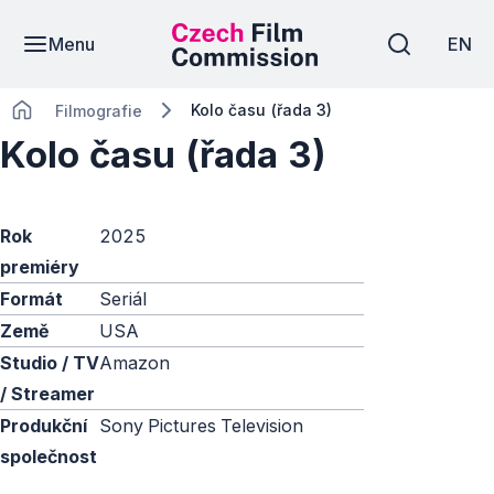
Menu
EN
Kolo času (řada 3)
Filmografie
Kolo času (řada 3)
Rok
2025
premiéry
Formát
Seriál
Země
USA
Studio / TV
Amazon
/ Streamer
Produkční
Sony Pictures Television
společnost