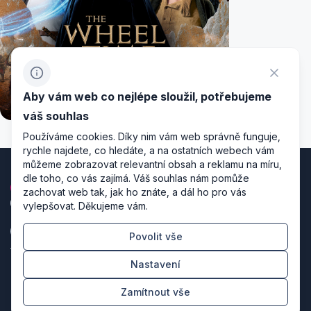
Aby vám web co nejlépe sloužil, potřebujeme
váš souhlas
Používáme cookies. Díky nim vám web správně funguje,
rychle najdete, co hledáte, a na ostatních webech vám
můžeme zobrazovat relevantní obsah a reklamu na míru,
dle toho, co vás zajímá. Váš souhlas nám pomůže
zachovat web tak, jak ho znáte, a dál ho pro vás
vylepšovat. Děkujeme vám.
Povolit vše
Zásady zpracování osobních údajů
Nastavení
Nastavení cookies
Zamítnout vše
Režiséři designu & producenti kódu