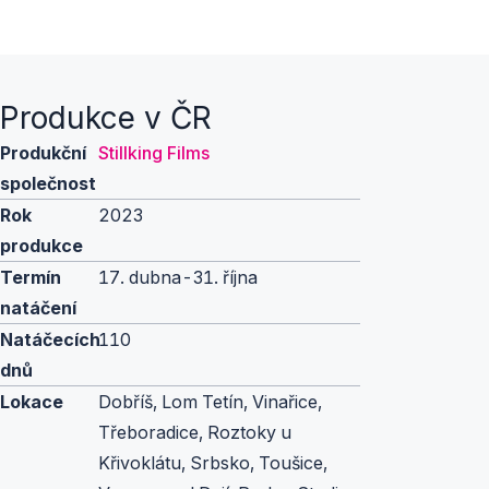
Produkce v ČR
Produkční
Stillking Films
společnost
Rok
2023
produkce
Termín
17. dubna-31. října
natáčení
Natáčecích
110
dnů
Lokace
Dobříš, Lom Tetín, Vinařice,
Třeboradice, Roztoky u
Křivoklátu, Srbsko, Toušice,