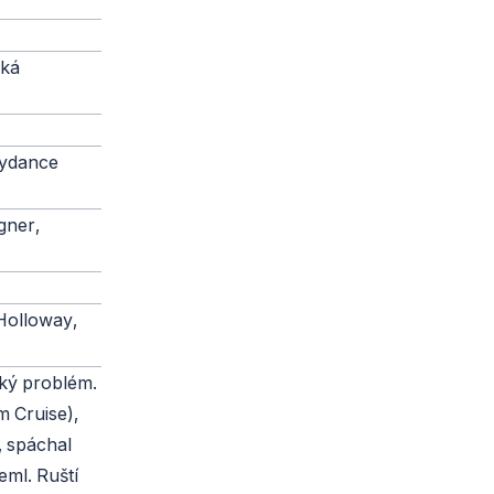
ská
kydance
gner,
Holloway,
ký problém.
m Cruise),
, spáchal
ml. Ruští