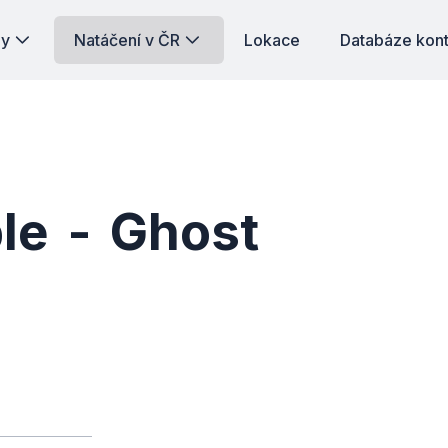
dy
Natáčení v ČR
Lokace
Databáze kon
le - Ghost