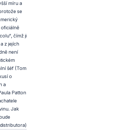
yšší míru a
protože se
americký
 oficiálně
olu“, čímž ji
 z jejích
odně není
atickém
ální šéf (Tom
kusí o
h a
Paula Patton
achatele
vinu. Jak
 bude
 distributora)