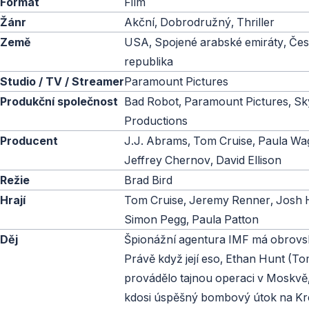
Formát
Film
Žánr
Akční, Dobrodružný, Thriller
Země
USA, Spojené arabské emiráty, Če
republika
Studio / TV / Streamer
Paramount Pictures
Produkční společnost
Bad Robot, Paramount Pictures, S
Productions
Producent
J.J. Abrams, Tom Cruise, Paula Wa
Jeffrey Chernov, David Ellison
Režie
Brad Bird
Hrají
Tom Cruise, Jeremy Renner, Josh 
Simon Pegg, Paula Patton
Děj
Špionážní agentura IMF má obrovs
Právě když její eso, Ethan Hunt (To
provádělo tajnou operaci v Moskvě
kdosi úspěšný bombový útok na Kre