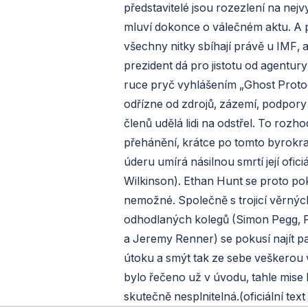
představitelé jsou rozezlení na nejv
mluví dokonce o válečném aktu. A 
všechny nitky sbíhají právě u IMF, 
prezident dá pro jistotu od agentury
ruce pryč vyhlášením „Ghost Protoc
odřízne od zdrojů, zázemí, podpory a
členů udělá lidi na odstřel. To rozh
přehánění, krátce po tomto byrokr
úderu umírá násilnou smrtí její ofici
Wilkinson). Ethan Hunt se proto po
nemožné. Společně s trojicí věrnýc
odhodlaných kolegů (Simon Pegg, 
a Jeremy Renner) se pokusí najít p
útoku a smýt tak ze sebe veškerou 
bylo řečeno už v úvodu, tahle mise
skutečně nesplnitelná.(oficiální text