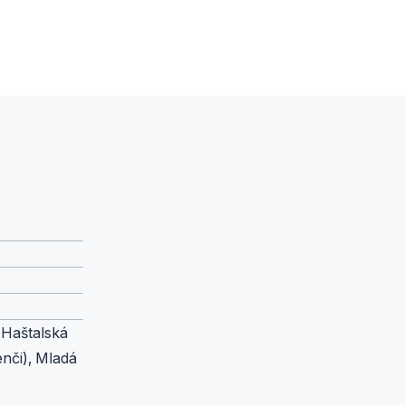
 Haštalská
enči), Mladá