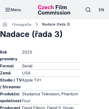
Menu
EN
Nadace (řada 3)
Filmografie
Nadace (řada 3)
Rok
2025
premiéry
Formát
Seriál
Země
USA
Studio / TV
Apple TV+
/ Streamer
Produkční
Skydance Television, Phantom
společnost
Four
Producent
David Ellison, David S. Goyer,