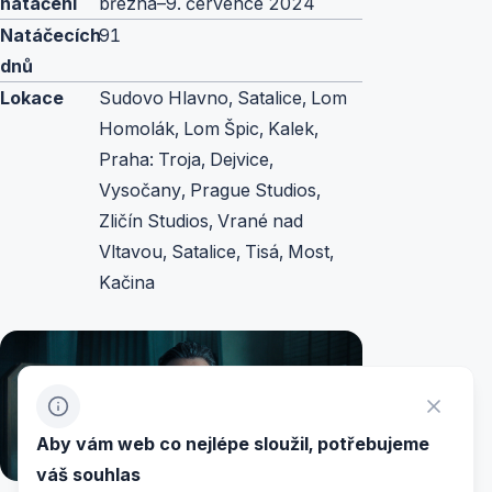
natáčení
března–9. července 2024
Natáčecích
91
dnů
Lokace
Sudovo Hlavno, Satalice, Lom
Homolák, Lom Špic, Kalek,
Praha: Troja, Dejvice,
Vysočany, Prague Studios,
Zličín Studios, Vrané nad
Vltavou, Satalice, Tisá, Most,
Kačina
Aby vám web co nejlépe sloužil, potřebujeme
váš souhlas