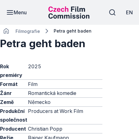
Menu
EN
Petra geht baden
Filmografie
Petra geht baden
Rok
2025
premiéry
Formát
Film
Žánr
Romantická komedie
Země
Německo
Produkční
Producers at Work Film
společnost
Producent
Christian Popp
Režie
Rainer Kaufmann