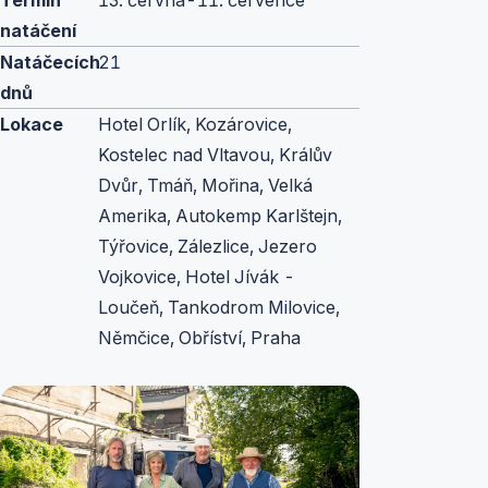
Termín
13. června-11. července
natáčení
Natáčecích
21
dnů
Lokace
Hotel Orlík, Kozárovice,
Kostelec nad Vltavou, Králův
Dvůr, Tmáň, Mořina, Velká
Amerika, Autokemp Karlštejn,
Týřovice, Zálezlice, Jezero
Vojkovice, Hotel Jívák -
Loučeň, Tankodrom Milovice,
Němčice, Obříství, Praha