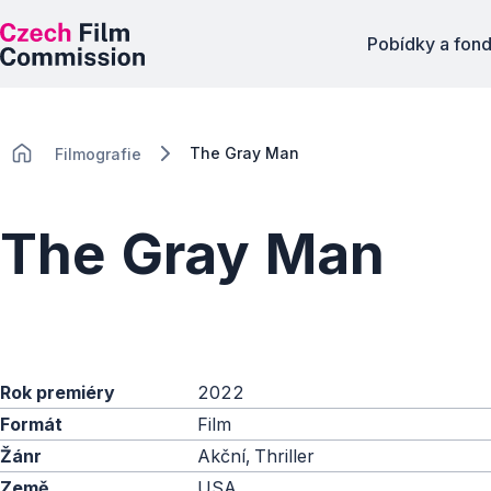
Pobídky a fon
The Gray Man
Filmografie
The Gray Man
Rok premiéry
2022
Formát
Film
Žánr
Akční, Thriller
Země
USA