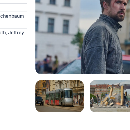
irschenbaum
oth, Jeffrey