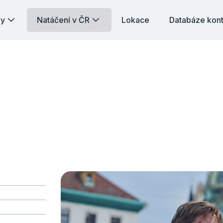
dy
Natáčení v ČR
Lokace
Databáze kon