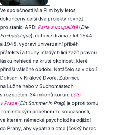
Ve společnosti Mia Film byly letos
dokončeny další dva projekty rovněž
pro stanici ARD:
Parta z koupaliště
(
Die
Freibadclique
), dobové drama z let 1944
a 1945, vypráví univerzální příběh
přátelství a touhy mladých lidí zažít pravou
lásku nehledě na kruté okolnosti, které
přináší válečné období. Natáčelo se v okolí
Doksan, v Králově Dvoře, Zubrnici,
na Lužné nebo v Suchomastech
s rozpočtem 34 milionů korun.
Léto
v Praze
(
Ein Sommer in Prag
) je oproti tomu
romantickým příběhem ze současnosti,
ve kterém německá psycholožka odjíždí
do Prahy, aby vypátrala otce (český herec