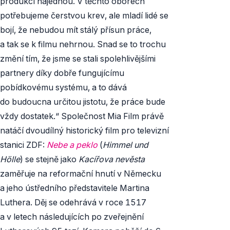
produkcí najednou. V těchto oborech
potřebujeme čerstvou krev, ale mladí lidé se
bojí, že nebudou mít stálý přísun práce,
a tak se k filmu nehrnou. Snad se to trochu
změní tím, že jsme se stali spolehlivějšími
partnery díky dobře fungujícímu
pobídkovému systému, a to dává
do budoucna určitou jistotu, že práce bude
vždy dostatek.“ Společnost Mia Film právě
natáčí dvoudílný historický film pro televizní
stanici ZDF:
Nebe a peklo
(
Himmel und
Hölle
) se stejně jako
Kacířova nevěsta
zaměřuje na reformační hnutí v Německu
a jeho ústředního představitele Martina
Luthera. Děj se odehrává v roce 1517
a v letech následujících po zveřejnění