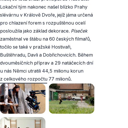
Lokační tým nakonec našel blízko Prahy
slévárnu v Králově Dvoře, jejíž jáma určená
pro chlazení forem s rozpuštěnou ocelí
posloužila jako základ dekorace.
Píseček
zaměstnal ve štábu na 60 českých filmařů,
točilo se také v pražské Hostivaři,
Buštěhradu, Davli a Dobřichovicích. Během
dvouměsíčních příprav a 29 natáčecích dní
u nás Němci utratili 44,5 milionu korun
z celkového rozpočtu 77 milionů.