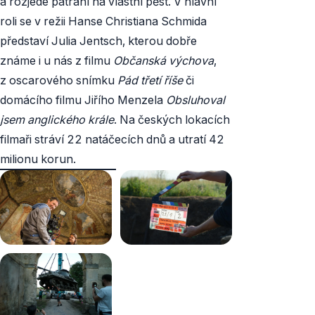
a rozjede pátrání na vlastní pěst. V hlavní
roli se v režii Hanse Christiana Schmida
představí Julia Jentsch, kterou dobře
známe i u nás z filmu
Občanská výchova
,
z oscarového snímku
Pád třetí říše
či
domácího filmu Jiřího Menzela
Obsluhoval
jsem anglického krále
. Na českých lokacích
filmaři stráví 22 natáčecích dnů a utratí 42
milionu korun.