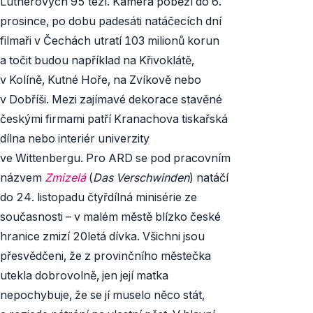
Lutherových 95 tezí. Kamera poběží do 6.
prosince, po dobu padesáti natáčecích dní
filmaři v Čechách utratí 103 milionů korun
a točit budou například na Křivoklátě,
v Kolíně, Kutné Hoře, na Zvíkově nebo
v Dobříši. Mezi zajímavé dekorace stavěné
českými firmami patří Kranachova tiskařská
dílna nebo interiér univerzity
ve Wittenbergu. Pro ARD se pod pracovním
názvem
Zmizelá
(
Das Verschwinden
) natáčí
do 24. listopadu čtyřdílná minisérie ze
současnosti – v malém městě blízko české
hranice zmizí 20letá dívka. Všichni jsou
přesvědčeni, že z provinčního městečka
utekla dobrovolně, jen její matka
nepochybuje, že se jí muselo něco stát,