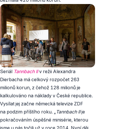
Seriál
Tannbach II
v režii Alexandra
Dierbacha má celkový rozpočet 263
milionů korun, z čehož 128 milionů je
kalkulováno na náklady v České republice.
Vysílat jej začne německá televize ZDF
na podzim příštího roku. „
Tannbach II
je
pokračováním úspěšné minisérie, kterou
jsme u nás točili už v roce 2014. Nyní děj