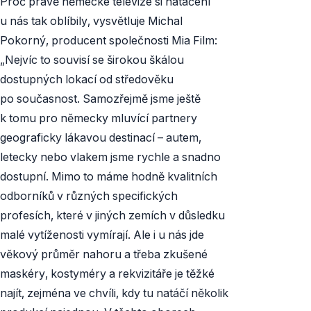
Proč právě německé televize si natáčení
u nás tak oblíbily, vysvětluje Michal
Pokorný, producent společnosti Mia Film:
„Nejvíc to souvisí se širokou škálou
dostupných lokací od středověku
po současnost. Samozřejmě jsme ještě
k tomu pro německy mluvící partnery
geograficky lákavou destinací – autem,
letecky nebo vlakem jsme rychle a snadno
dostupní. Mimo to máme hodně kvalitních
odborníků v různých specifických
profesích, které v jiných zemích v důsledku
malé vytíženosti vymírají. Ale i u nás jde
věkový průměr nahoru a třeba zkušené
maskéry, kostyméry a rekvizitáře je těžké
najít, zejména ve chvíli, kdy tu natáčí několik