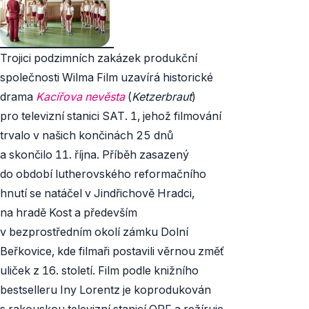
Trojici podzimních zakázek produkční
společnosti Wilma Film uzavírá historické
drama
Kacířova
nevěsta
(
Ketzerbraut
)
pro televizní stanici SAT. 1, jehož filmování
trvalo v našich končinách 25 dnů
a skončilo 11. října. Příběh zasazený
do období lutherovského reformačního
hnutí se natáčel v Jindřichově Hradci,
na hradě Kost a především
v bezprostředním okolí zámku Dolní
Beřkovice, kde filmaři postavili věrnou změť
uliček z 16. století. Film podle knižního
bestselleru Iny Lorentz je koprodukován
s rakouskou televizní stanicí ORF a režíruje