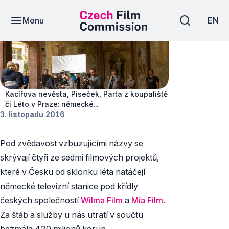
Menu
EN
Novinky
Kacířova nevěsta, Píseček, Parta z koupaliště
či Léto v Praze: německé...
3. listopadu 2016
Pod zvědavost vzbuzujícími názvy se
skrývají čtyři ze sedmi filmových projektů,
které v Česku od sklonku léta natáčejí
německé televizní stanice pod křídly
českých společností
Wilma Film
a
Mia Film
.
Za štáb a služby u nás utratí v součtu
bezmála 420 milionů korun.