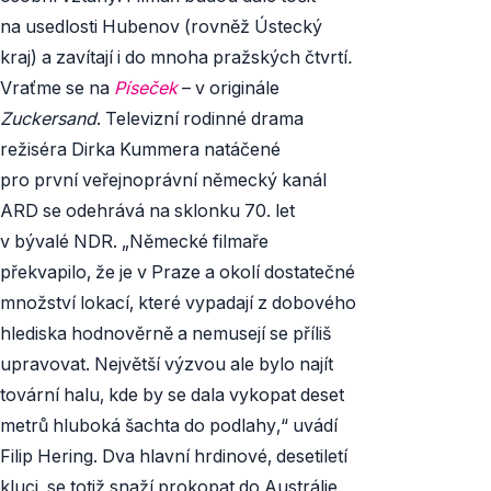
na usedlosti Hubenov (rovněž Ústecký
kraj) a zavítají i do mnoha pražských čtvrtí
.
Vraťme se na
Píseček
– v originále
Zuckersand
. Televizní rodinné drama
režiséra Dirka Kummera natáčené
pro první veřejnoprávní německý kanál
ARD se odehrává na sklonku 70. let
v bývalé NDR. „Německé filmaře
překvapilo, že je v Praze a okolí dostatečné
množství lokací, které vypadají z dobového
hlediska hodnověrně a nemusejí se příliš
upravovat. Největší výzvou ale bylo najít
tovární halu, kde by se dala vykopat deset
metrů hluboká šachta do podlahy,“ uvádí
Filip Hering. Dva hlavní hrdinové, desetiletí
kluci, se totiž snaží prokopat do Austrálie.