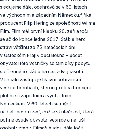
sledujeme dále, odehrává se v 60. letech
ve východním a západním Německu,“ říká
producent Filip Hering ze společnosti Wilma
Film. Film měl první klapku 20. září a točí
se až do konce ledna 2017. Štáb a herci
stráví většinu ze 75 natáčecích dní
v Ústeckém kraji v obci Běsno – počet
obyvatel této vesničky se tam díky pobytu
stočlenného štábu na čas zdvojnásobí.
V seriálu zastupuje fiktivní pohraniční
vesnici Tannbach, kterou protíná hraniční
plot mezi západním a východním
Německem. V 60. letech se mění
na betonovou zeď, což je skutečnost, která
pohne osudy obyvatel vesnice a naruší
osobní vztahy. Filmaři budou dále točit