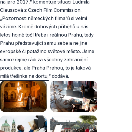
na jaro 2017,“ komentuje situaci Ludmila
Claussová z Czech Film Commission.
„Pozornosti německých filmařů si velmi
vážíme. Kromě dobových příběhů u nás
letos hojně točí třeba i reálnou Prahu, tedy
Prahu představující samu sebe a ne jiné
evropské či potažmo světové město. Jsme
samozřejmě rádi za všechny zahraniční
produkce, ale Praha Prahou, to je taková
milá třešinka na dortu,“ dodává.