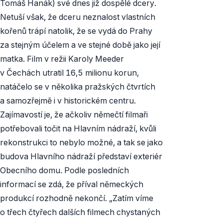
Tomáš Hanák) své dnes již dospělé dcery.
Netuší však, že dceru neznalost vlastních
kořenů trápí natolik, že se vydá do Prahy
za stejným účelem a ve stejné době jako její
matka. Film v režii Karoly Meeder
v Čechách utratil 16,5 milionu korun,
natáčelo se v několika pražských čtvrtích
a samozřejmě i v historickém centru.
Zajímavostí je, že ačkoliv němečtí filmaři
potřebovali točit na Hlavním nádraží, kvůli
rekonstrukci to nebylo možné, a tak se jako
budova Hlavního nádraží představí exteriér
Obecního domu. Podle posledních
informací se zdá, že příval německých
produkcí rozhodně nekončí. „Zatím víme
o třech čtyřech dalších filmech chystaných