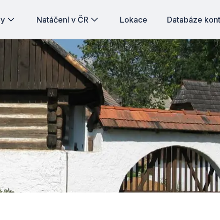
dy
Natáčení v ČR
Lokace
Databáze kon
Michalův statek - autentický návrat do života selského...