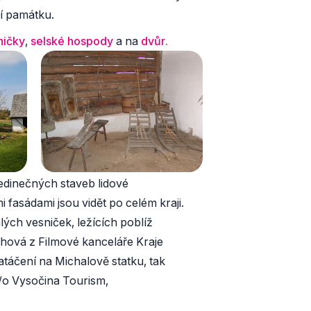
ní památku.
ničky
,
selské hospody
a na
dvůr.
edinečných staveb lidové
fasádami jsou vidět po celém kraji.
lých vesniček, ležících poblíž
chová z Filmové kanceláře Kraje
atáčení na Michalově statku, tak
c/o Vysočina Tourism,