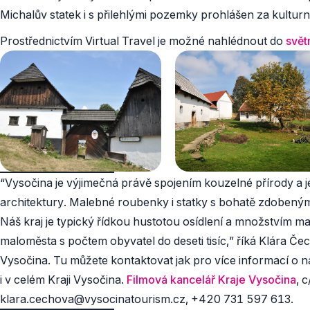
Michalův statek i s přilehlými pozemky prohlášen za kultur
Prostřednictvím Virtual Travel je možné nahlédnout do
svět
“Vysočina je výjimečná právě spojením kouzelné přírody a j
architektury. Malebné roubenky i statky s bohatě zdobenými 
Náš kraj je typický řídkou hustotou osídlení a množstvím ma
maloměsta s počtem obyvatel do deseti tisíc,” říká Klára Če
Vysočina. Tu můžete kontaktovat jak pro více informací o n
i v celém Kraji Vysočina.
Filmová kancelář Kraje Vysočina
, 
klara.cechova@vysocinatourism.cz, +420 731 597 613.