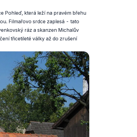
ce Pohleď, která leží na pravém břehu
u. Filmařovo srdce zaplesá - tato
 venkovský ráz a skanzen Michalův
ení třicetileté války až do zrušení