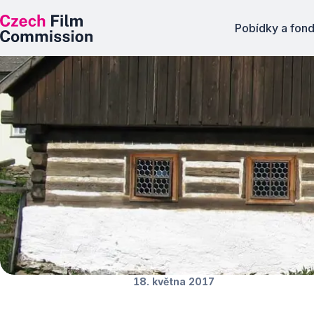
Pobídky a fon
Lokace měsíce: 
Novinky
18. května 2017