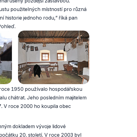
 nenarušený pozdější zástavbou.
oustu použitelných místností pro různá
í historie jednoho rodu,” říká pan
Pohleď.
o roce 1950 používalo hospodářskou
alu chátrat. Jeho posledním majitelem
997. V roce 2000 ho koupila obec
mným dokladem vývoje lidové
počátku 20. století. V roce 2003 byl