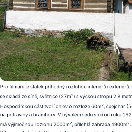
Pro filmaře je statek příhodný rozlohou interiérů i exteriér
2
se skládá ze síně, světnice (27m
) s výškou stropu 2,8 met
2
Hospodářskou část tvoří chlév o rozloze 60m
, špejchar (
na potraviny a brambory. V bývalém sadu stojí od roku 192
2
2
má výjimečnou rozlohu 2000m
, přilehlá zahrada 4800m
.