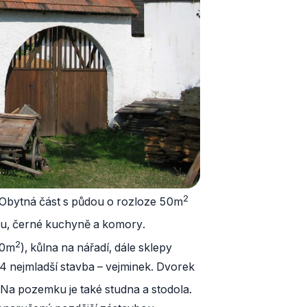
2
ů. Obytná část s půdou o rozloze 50m
ru, černé kuchyně a komory.
2
50m
), kůlna na nářadí, dále sklepy
4 nejmladší stavba – vejminek. Dvorek
 Na pozemku je také studna a stodola.