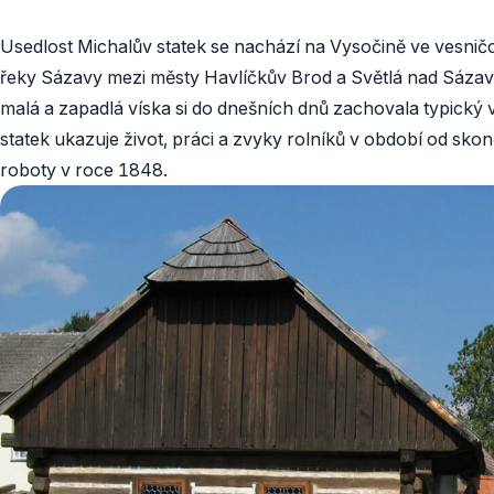
Usedlost Michalův statek se nachází na Vysočině ve vesnič
řeky Sázavy mezi městy Havlíčkův Brod a Světlá nad Sázavo
malá a zapadlá víska si do dnešních dnů zachovala typický
statek ukazuje život, práci a zvyky rolníků v období od skonč
roboty v roce 1848.