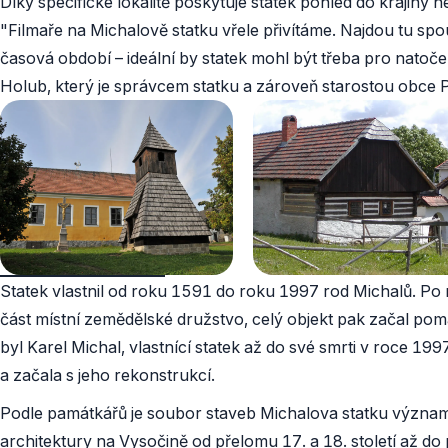
Díky specifické lokalitě poskytuje statek pohled do krajiny
"Filmaře na Michalově statku vřele přivítáme. Najdou tu sp
časová období – ideální by statek mohl být třeba pro natočen
Holub, který je správcem statku a zároveň starostou obce 
Statek vlastnil od roku 1591 do roku 1997 rod Michalů. P
část místní zemědělské družstvo, celý objekt pak začal pom
byl Karel Michal, vlastnící statek až do své smrti v roce 1
a začala s jeho rekonstrukcí.
Podle památkářů je soubor staveb Michalova statku význa
architektury na Vysočině od přelomu 17. a 18. století až do 