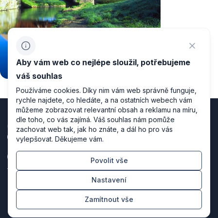
Aby vám web co nejlépe sloužil, potřebujeme
váš souhlas
Používáme cookies. Díky nim vám web správně funguje,
rychle najdete, co hledáte, a na ostatních webech vám
můžeme zobrazovat relevantní obsah a reklamu na míru,
dle toho, co vás zajímá. Váš souhlas nám pomůže
zachovat web tak, jak ho znáte, a dál ho pro vás
vylepšovat. Děkujeme vám.
Povolit vše
Zásady zpracování osobních údajů
Nastavení
Nastavení cookies
Zamítnout vše
Režiséři designu & producenti kódu