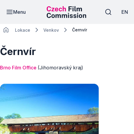
Menu
EN
Černvír
Lokace
Venkov
Černvír
Brno Film Office
(Jihomoravský kraj)