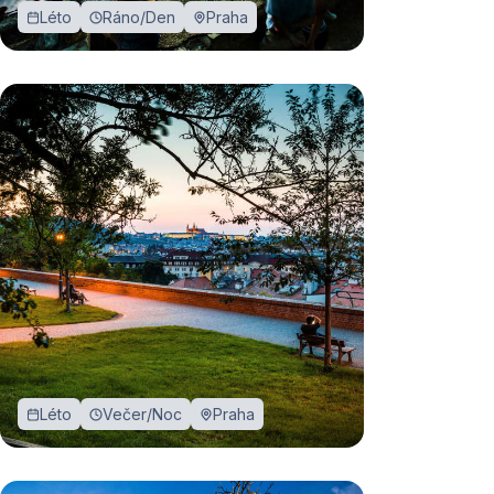
Léto
Ráno/Den
Praha
Léto
Večer/Noc
Praha