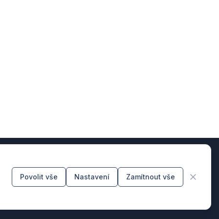
Povolit vše
Nastavení
Zamítnout vše
éři designu & producenti kódu