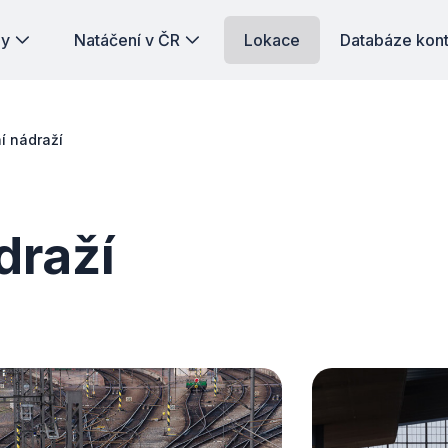
dy
Natáčení v ČR
Lokace
Databáze kon
í nádraží
draží