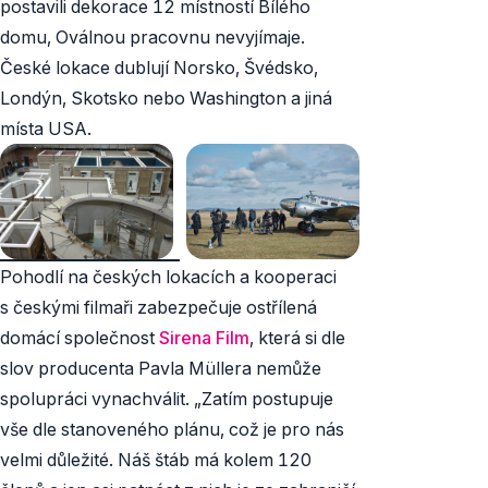
postavili dekorace 12 místností Bílého
domu, Oválnou pracovnu nevyjímaje.
České lokace dublují Norsko, Švédsko,
Londýn, Skotsko nebo Washington a jiná
místa USA.
Pohodlí na českých lokacích a kooperaci
s českými filmaři zabezpečuje ostřílená
domácí společnost
Sirena Film
, která si dle
slov producenta Pavla Müllera nemůže
spolupráci vynachválit. „Zatím postupuje
vše dle stanoveného plánu, což je pro nás
velmi důležité. Náš štáb má kolem 120