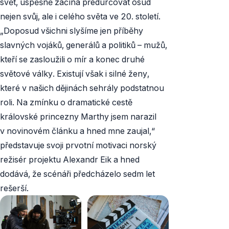
svět, úspěšně začíná předurčovat osud
nejen svůj, ale i celého světa ve 20. století.
„Doposud všichni slyšíme jen příběhy
slavných vojáků, generálů a politiků – mužů,
kteří se zasloužili o mír a konec druhé
světové války. Existují však i silné ženy,
které v našich dějinách sehrály podstatnou
roli. Na zmínku o dramatické cestě
královské princezny Marthy jsem narazil
v novinovém článku a hned mne zaujal,“
představuje svoji prvotní motivaci norský
režisér projektu Alexandr Eik a hned
dodává, že scénáři předcházelo sedm let
rešerší.