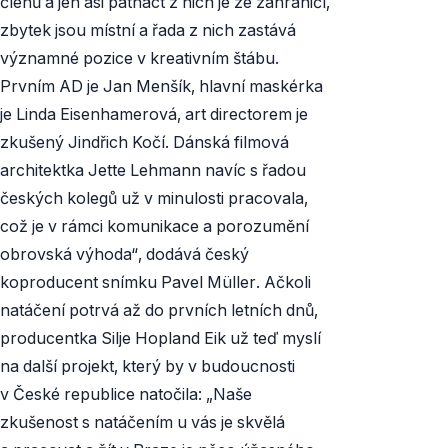
členů a jen asi patnáct z nich je ze zahraničí,
zbytek jsou místní a řada z nich zastává
významné pozice v kreativním štábu.
Prvním AD je Jan Menšík, hlavní maskérka
je Linda Eisenhamerová, art directorem je
zkušený Jindřich Kočí. Dánská filmová
architektka Jette Lehmann navíc s řadou
českých kolegů už v minulosti pracovala,
což je v rámci komunikace a porozumění
obrovská výhoda“, dodává český
koproducent snímku Pavel Müller. Ačkoli
natáčení potrvá až do prvních letních dnů,
producentka Silje Hopland Eik už teď myslí
na další projekt, který by v budoucnosti
v České republice natočila: „Naše
zkušenost s natáčením u vás je skvělá