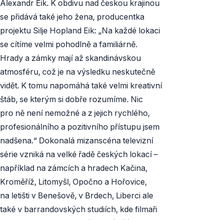
Alexandr Eik. K obdivu nad českou krajinou
se přidává také jeho žena, producentka
projektu Silje Hopland Eik: „Na každé lokaci
se cítíme velmi pohodlně a familiárně.
Hrady a zámky mají až skandinávskou
atmosféru, což je na výsledku neskutečně
vidět. K tomu napomáhá také velmi kreativní
štáb, se kterým si dobře rozumíme. Nic
pro ně není nemožné a z jejich rychlého,
profesionálního a pozitivního přístupu jsem
nadšena.“ Dokonalá mizanscéna televizní
série vzniká na velké řadě českých lokací –
například na zámcích a hradech Kačina,
Kroměříž, Litomyšl, Opočno a Hořovice,
na letišti v Benešově, v Brdech, Liberci ale
také v barrandovských studiích, kde filmaři