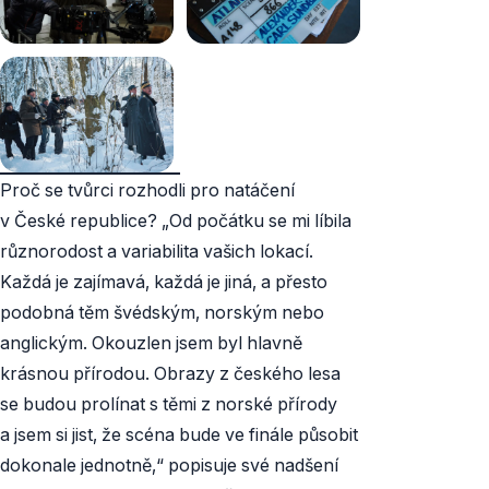
Proč se tvůrci rozhodli pro natáčení
v České republice? „Od počátku se mi líbila
různorodost a variabilita vašich lokací.
Každá je zajímavá, každá je jiná, a přesto
podobná těm švédským, norským nebo
anglickým. Okouzlen jsem byl hlavně
krásnou přírodou. Obrazy z českého lesa
se budou prolínat s těmi z norské přírody
a jsem si jist, že scéna bude ve finále působit
dokonale jednotně,“ popisuje své nadšení