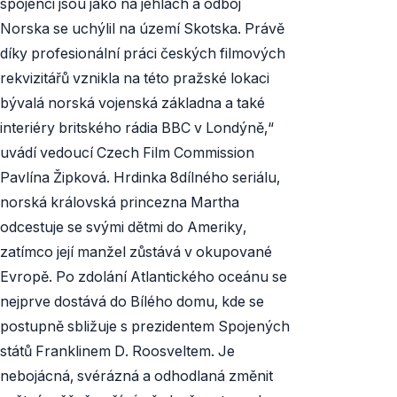
spojenci jsou jako na jehlách a odboj
Norska se uchýlil na území Skotska. Právě
díky profesionální práci českých filmových
rekvizitářů vznikla na této pražské lokaci
bývalá norská vojenská základna a také
interiéry britského rádia BBC v Londýně,“
uvádí vedoucí Czech Film Commission
Pavlína Žipková. Hrdinka 8dílného seriálu,
norská královská princezna Martha
odcestuje se svými dětmi do Ameriky,
zatímco její manžel zůstává v okupované
Evropě. Po zdolání Atlantického oceánu se
nejprve dostává do Bílého domu, kde se
postupně sbližuje s prezidentem Spojených
států Franklinem D. Roosveltem. Je
nebojácná, svérázná a odhodlaná změnit