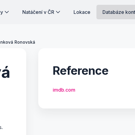
dy
Natáčení v ČR
Lokace
Databáze kon
hánková Ronovská
vá
Reference
imdb.com
s.