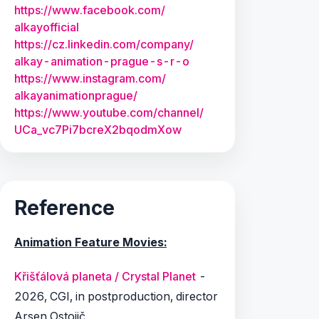
https:/
/
www.
facebook.
com/
alkayofficial
https:/
/
cz.
linkedin.
com/
company/
alkay-animation-prague-s-r-o
https:/
/
www.
instagram.
com/
alkayanimationprague/
https:/
/
www.
youtube.
com/
channel/
UCa_
vc7Pi7bcreX2bqodmXow
Reference
Animation Feature Movies:
Křišťálová planeta / Crystal Planet
-
2026, CGI, in postproduction, director
Arsen Ostojič