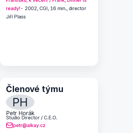
Františku, k večeři! / Frank, Dinner is
ready!
- 2002, CGI, 16 min., director
Jiří Plass
Členové týmu
PH
Petr Horák
Studio Director / C.E.O.
petr@alkay.cz