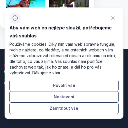
+1
Aby vám web co nejlépe sloužil, potřebujeme
váš souhlas
Používáme cookies. Díky nim vám web správně funguje,
rychle najdete, co hledáte, a na ostatních webech vám
můžeme zobrazovat relevantní obsah a reklamu na míru,
dle toho, co vás zajímá. Váš souhlas nám pomůže
zachovat web tak, jak ho znáte, a dál ho pro vás
vylepšovat. Děkujeme vám.
Povolit vše
Zásady zpracování osobních údajů
Nastavení
Nastavení cookies
Zamítnout vše
Režiséři designu & producenti kódu