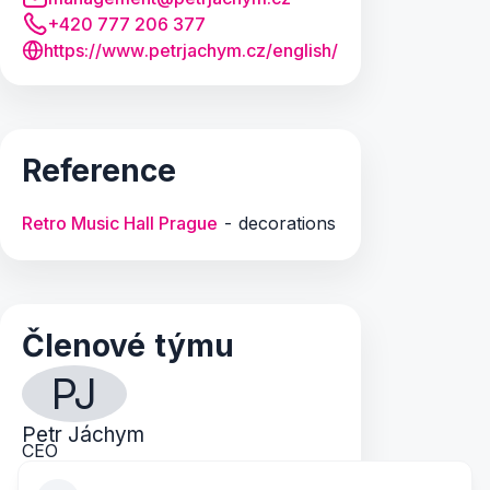
+420 777 206 377
https://www.petrjachym.cz/english/
Reference
Retro Music Hall Prague
- decorations
Členové týmu
PJ
Petr Jáchym
CEO
jachym.petr@email.cz