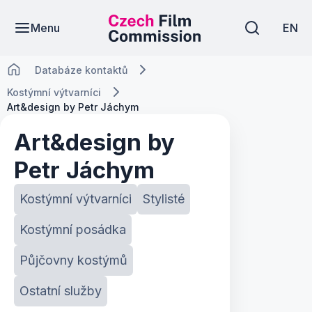
Menu
EN
Databáze kontaktů
Kostýmní výtvarníci
Art&design by Petr Jáchym
Art&design by
Petr Jáchym
Kostýmní výtvarníci
Stylisté
Kostýmní posádka
Půjčovny kostýmů
Ostatní služby