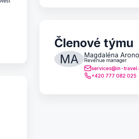
 West
Členové týmu
Magdaléna Aron
MA
Revenue manager
services@in-travel
+420 777 082 025