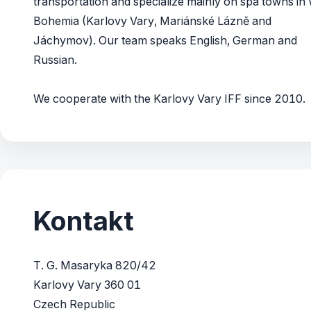
transportation​ and specialize mainly on spa towns in
Bohemia (Karlovy Vary, Mariánské Lázně and
Jáchymov). Our team speaks English, German and
Russian.
We cooperate with the Karlovy Vary IFF since 2010.
Kontakt
T. G. Masaryka 820/42
Karlovy Vary 360 01
Czech Republic