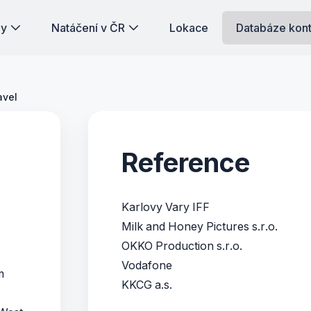
dy
Natáčení v ČR
Lokace
Databáze kon
avel
Reference
Karlovy Vary IFF
Milk and Honey Pictures s.r.o.
OKKO Production s.r.o.
Vodafone
m
KKCG a.s.