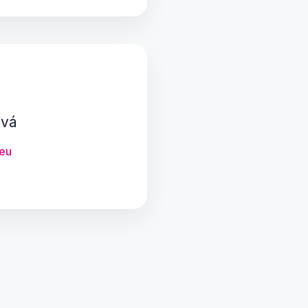
ová
.eu