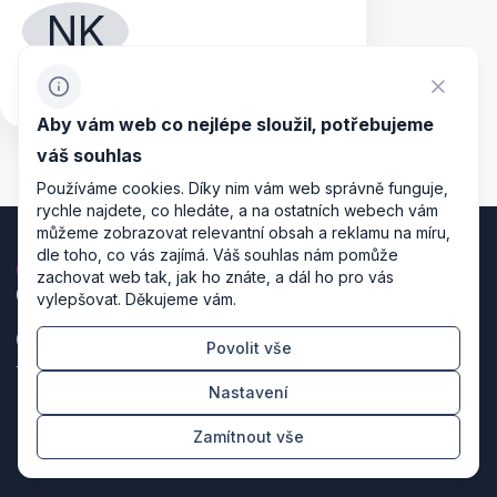
NK
Nella Kinzl
production assistant
Aby vám web co nejlépe sloužil, potřebujeme
váš souhlas
Používáme cookies. Díky nim vám web správně funguje,
rychle najdete, co hledáte, a na ostatních webech vám
můžeme zobrazovat relevantní obsah a reklamu na míru,
dle toho, co vás zajímá. Váš souhlas nám pomůže
zachovat web tak, jak ho znáte, a dál ho pro vás
vylepšovat. Děkujeme vám.
Povolit vše
Zásady zpracování osobních údajů
Nastavení
Nastavení cookies
Zamítnout vše
Režiséři designu & producenti kódu