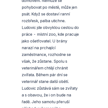
domovem. Nemůže se
pohybovat po městě, může jen
psát. Když se dostaví ranní
rozbřesk, palba utichne.
Ludovic jde obvyklou cestou do
práce - místní zoo, kde pracuje
jako ošetřovatel. U brány
narazí na prchající
zaměstnance, rozhodne se
však, že zůstane. Spolu s
veterinářem chtějí chránit
zvířata. Během pár dní se
veterinář stane další obětí.
Ludovic zůstává sám se zvířaty
a s obavou, že i on bude na
řadě. Jeho samotu přeruší