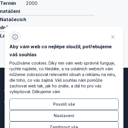
Termín
2000
natáčení
Natáčecích
dnů
Lokace
Praha, Doksany, Brandýs nad
Labem, Milovice
Aby vám web co nejlépe sloužil, potřebujeme
váš souhlas
Používáme cookies. Díky nim vám web správně funguje,
rychle najdete, co hledáte, a na ostatních webech vám
můžeme zobrazovat relevantní obsah a reklamu na míru,
dle toho, co vás zajímá. Váš souhlas nám pomůže
zachovat web tak, jak ho znáte, a dál ho pro vás
vylepšovat. Děkujeme vám.
Povolit vše
Zásady zpracování osobních údajů
Nastavení
Nastavení cookies
Zamítnout vše