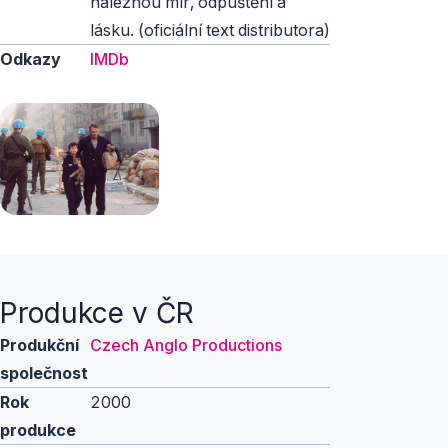
naleznou mír, odpuštění a
lásku. (oficiální text distributora)
Odkazy
IMDb
Produkce v ČR
Produkční
Czech Anglo Productions
společnost
Rok
2000
produkce