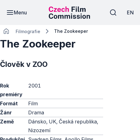
Menu
EN
The Zookeeper
Filmografie
The Zookeeper
Člověk v ZOO
Rok
2001
premiéry
Formát
Film
Žánr
Drama
Země
Dánsko, UK, Česká republika,
Nizozemí
Produkční
Svedsen Films, Apollo Films,