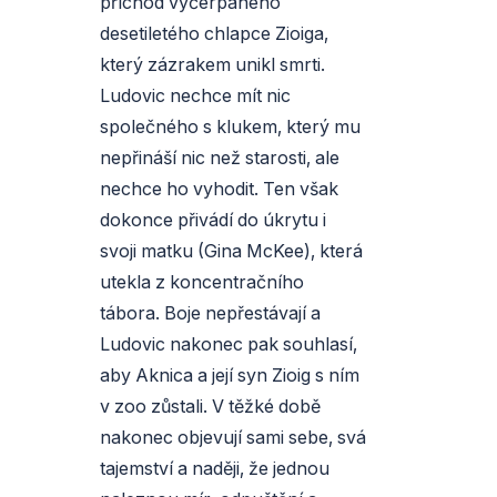
příchod vyčerpaného
desetiletého chlapce Zioiga,
který zázrakem unikl smrti.
Ludovic nechce mít nic
společného s klukem, který mu
nepřináší nic než starosti, ale
nechce ho vyhodit. Ten však
dokonce přivádí do úkrytu i
svoji matku (Gina McKee), která
utekla z koncentračního
tábora. Boje nepřestávají a
Ludovic nakonec pak souhlasí,
aby Aknica a její syn Zioig s ním
v zoo zůstali. V těžké době
nakonec objevují sami sebe, svá
tajemství a naději, že jednou