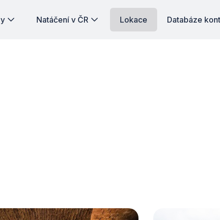
dy
Natáčení v ČR
Lokace
Databáze kon