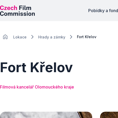
Pobídky a fon
Fort Křelov
Lokace
Hrady a zámky
Fort Křelov
Filmová kancelář Olomouckého kraje