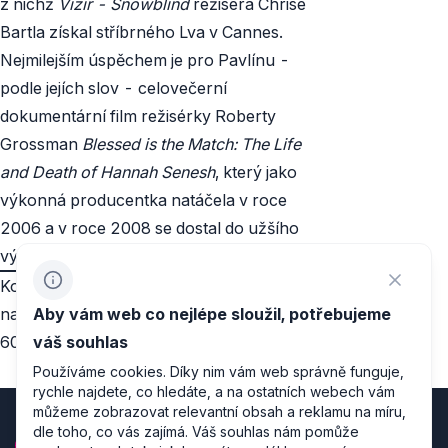
z nichž
Vizir - Snowblind
režiséra Chrise
Bartla získal stříbrného Lva v Cannes.
Nejmilejším úspěchem je pro Pavlínu -
podle jejích slov - celovečerní
dokumentární film režisérky Roberty
Grossman
Blessed
is the Match: The Life
and Death of Hannah Senesh
, který jako
výkonná producentka natáčela v roce
2006 a v roce 2008 se dostal do užšího
výběru na Oscara.
Kontakt
na Pavlínu:
pavlina@filmcommission.cz
, +420
Aby vám web co nejlépe sloužil, potřebujeme
603 554 044
váš souhlas
Používáme cookies. Díky nim vám web správně funguje,
rychle najdete, co hledáte, a na ostatních webech vám
můžeme zobrazovat relevantní obsah a reklamu na míru,
dle toho, co vás zajímá. Váš souhlas nám pomůže