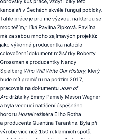
obrovský kus práce, vždyť i díky této
kanceláři v Čechách skvěle fungují pobídky.
Tahle práce je pro mě výzvou, na kterou se
moc těším,“ říká Pavlína Žipková. Pavlína
má za sebou mnoho zajímavých projektů:
jako výkonná producentka natočila
celovečerní dokument režisérky Roberty
Grossman a producentky Nancy
Spielberg
Who Will Write Our History
, který
bude mít premiéru na podzim 2017,
pracovala na dokumentu
Joan of
Arc
držitelky Emmy Pamely Mason Wagner
a byla vedoucí natáčení úspěšného
hororu
Hostel
režiséra Eliho Rotha
a producenta Quentina Tarantina. Byla při
výrobě více než 150 reklamních spotů,