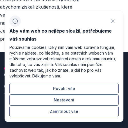
abychom získali zkušenosti, které
ve Skandinávii nenajdeme,“ řekl během
natáčení Královské aféry Peter Albaek
Jensen, spoluzakladatel největší dánské
Aby vám web co nejlépe sloužil, potřebujeme
produkční společnosti Zentropa.
váš souhlas
Používáme cookies. Díky nim vám web správně funguje,
rychle najdete, co hledáte, a na ostatních webech vám
můžeme zobrazovat relevantní obsah a reklamu na míru,
dle toho, co vás zajímá. Váš souhlas nám pomůže
zachovat web tak, jak ho znáte, a dál ho pro vás
vylepšovat. Děkujeme vám.
Povolit vše
Zásady zpracování osobních údajů
Nastavení
Nastavení cookies
Zamítnout vše
Režiséři designu & producenti kódu