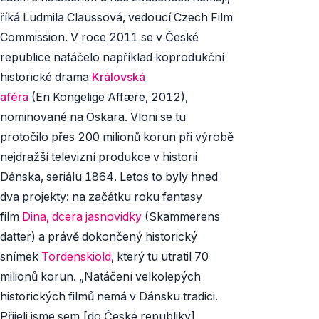
říká Ludmila Claussová, vedoucí Czech Film
Commission. V roce 2011 se v České
republice natáčelo například koprodukční
historické drama
Královská
aféra
(
En
Kongelige
Affære,
2012),
nominované na Oskara. Vloni se tu
protočilo přes 200 milionů korun při výrobě
nejdražší televizní produkce v historii
Dánska, seriálu
1864.
Letos to byly hned
dva projekty: na začátku roku fantasy
film
Dina, dcera jasnovidky
(
Skammerens
datter
) a právě dokončený historický
snímek
Tordenskiold
, který tu
utratil 70
milionů korun. „Natáčení velkolepých
historických filmů nemá v Dánsku tradici.
Přijeli jsme sem [do České republiky],