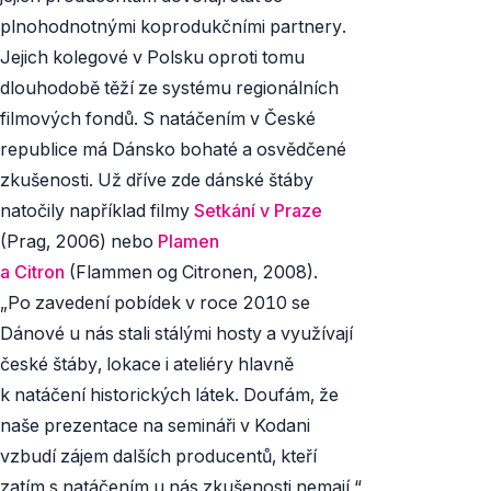
plnohodnotnými koprodukčními partnery.
Jejich kolegové v Polsku oproti tomu
dlouhodobě těží ze systému regionálních
filmových fondů. S natáčením v České
republice má Dánsko bohaté a osvědčené
zkušenosti. Už dříve zde dánské štáby
natočily například filmy
Setkání v Praze
(Prag,
2006) nebo
Plamen
a Citron
(Flammen og Citronen,
2008).
„Po zavedení pobídek v roce 2010 se
Dánové u nás stali stálými hosty a využívají
české štáby, lokace i ateliéry hlavně
k natáčení historických látek. Doufám, že
naše prezentace na semináři v Kodani
vzbudí zájem dalších producentů, kteří
zatím s natáčením u nás zkušenosti nemají,“