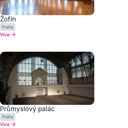
Žofín
Praha
Více
Průmyslový palác
Praha
Více