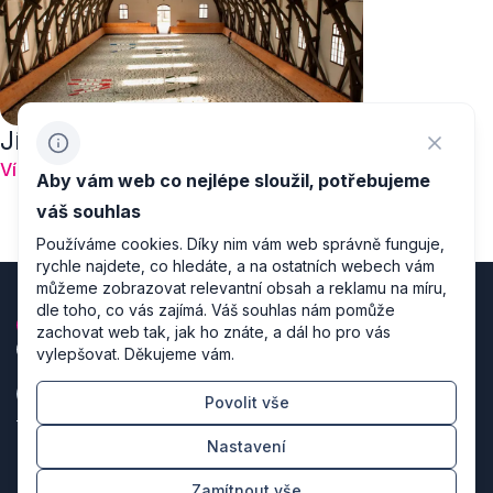
Jízdárna Terezín
Více
Aby vám web co nejlépe sloužil, potřebujeme
1
2
3
váš souhlas
Používáme cookies. Díky nim vám web správně funguje,
rychle najdete, co hledáte, a na ostatních webech vám
můžeme zobrazovat relevantní obsah a reklamu na míru,
dle toho, co vás zajímá. Váš souhlas nám pomůže
zachovat web tak, jak ho znáte, a dál ho pro vás
vylepšovat. Děkujeme vám.
Povolit vše
Zásady zpracování osobních údajů
Nastavení
Nastavení cookies
Zamítnout vše