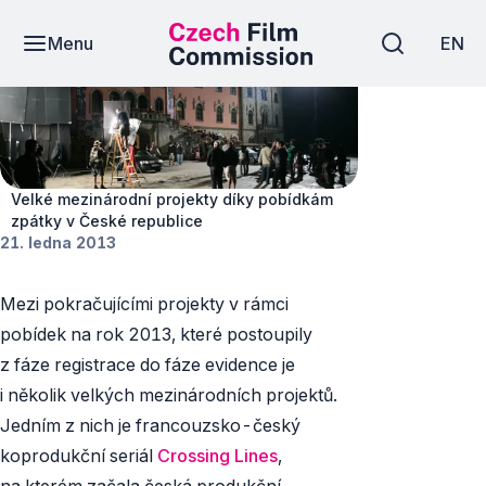
Menu
EN
Novinky
Velké mezinárodní projekty díky pobídkám
zpátky v České republice
21. ledna 2013
Mezi pokračujícími projekty v rámci
pobídek na rok 2013, které postoupily
z fáze registrace do fáze evidence je
i několik velkých mezinárodních projektů.
Jedním z nich je francouzsko-český
koprodukční seriál
Crossing Lines
,
na kterém začala česká produkční