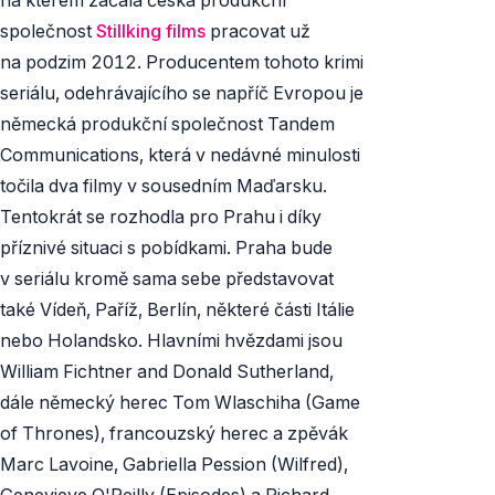
společnost
Stillking films
pracovat už
na podzim 2012. Producentem tohoto krimi
seriálu, odehrávajícího se napříč Evropou je
německá produkční společnost Tandem
Communications, která v nedávné minulosti
točila dva filmy v sousedním Maďarsku.
Tentokrát se rozhodla pro Prahu i díky
příznivé situaci s pobídkami. Praha bude
v seriálu kromě sama sebe představovat
také Vídeň, Paříž, Berlín, některé části Itálie
nebo Holandsko. Hlavními hvězdami jsou
William Fichtner and Donald Sutherland,
dále německý herec Tom Wlaschiha (
Game
of Thrones
), francouzský herec a zpěvák
Marc Lavoine, Gabriella Pession (
Wilfred
),
Genevieve O'Reilly (
Episodes
) a Richard