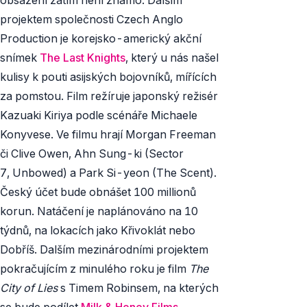
projektem společnosti Czech Anglo
Production je korejsko-americký akční
snímek
The Last Knights
,
který u nás našel
kulisy k pouti asijských bojovníků, mířících
za pomstou. Film režíruje japonský režisér
Kazuaki Kiriya podle scénáře Michaele
Konyvese. Ve filmu hrají Morgan Freeman
či Clive Owen, Ahn Sung-ki (
Sector
7, Unbowed
) a Park Si-yeon (
The Scent
).
Český účet bude obnášet 100 millionů
korun. Natáčení je naplánováno na 10
týdnů, na lokacích jako Křivoklát nebo
Dobříš. Dalším mezinárodními projektem
pokračujícím z minulého roku je film
The
City of Lies
s Timem Robinsem, na kterých
se bude podílet
Milk & Honey Films
.