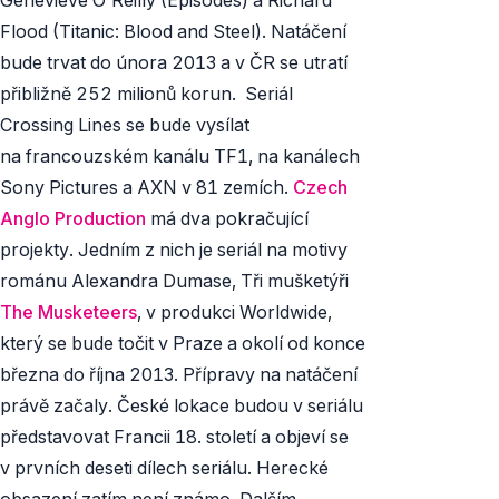
Flood (
Titanic
:
Blood and Steel
). Natáčení
bude trvat do února 2013 a v ČR se utratí
přibližně 252 milionů korun. Seriál
Crossing Lines
se bude vysílat
na francouzském kanálu TF1, na kanálech
Sony Pictures a AXN v 81 zemích.
Czech
Anglo Production
má dva pokračující
projekty. Jedním z nich je seriál na motivy
románu Alexandra Dumase, Tři mušketýři
The Musketeers
, v produkci Worldwide,
který se bude točit v Praze a okolí od konce
března do října 2013. Přípravy na natáčení
právě začaly. České lokace budou v seriálu
představovat Francii 18. století a objeví se
v prvních deseti dílech seriálu. Herecké
obsazení zatím není známo. Dalším