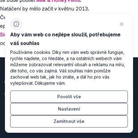
Natáčení by mělo začít v květnu 2013
.
České lokace využije i skandinávský filmový
epos
1864
,
který bude koprodukovat
Sirena Film
a natáčení v ČR je naplánováno
Aby vám web co nejlépe sloužil, potřebujeme
od začátku dubna do července 2013.
váš souhlas
Používáme cookies. Díky nim vám web správně funguje,
rychle najdete, co hledáte, a na ostatních webech vám
můžeme zobrazovat relevantní obsah a reklamu na míru,
dle toho, co vás zajímá. Váš souhlas nám pomůže
zachovat web tak, jak ho znáte, a dál ho pro vás
vylepšovat. Děkujeme vám.
Povolit vše
Zásady zpracování osobních údajů
Nastavení
Nastavení cookies
Zamítnout vše
Režiséři designu & producenti kódu